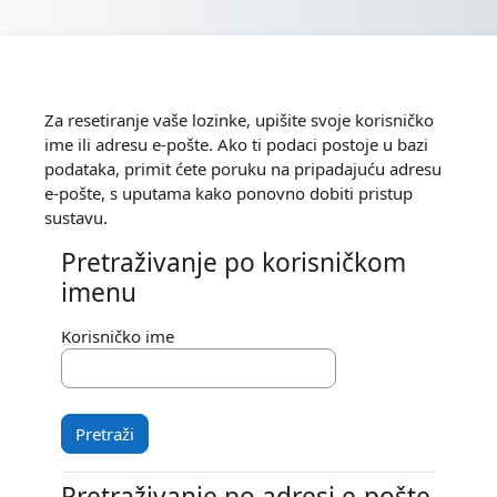
Preskoči na sadržaj
Za resetiranje vaše lozinke, upišite svoje korisničko
ime ili adresu e-pošte. Ako ti podaci postoje u bazi
podataka, primit ćete poruku na pripadajuću adresu
e-pošte, s uputama kako ponovno dobiti pristup
sustavu.
Pretraživanje po korisničkom
Pretraživanje po korisničkom imenu
imenu
Korisničko ime
Pretraživanje po adresi e-pošte