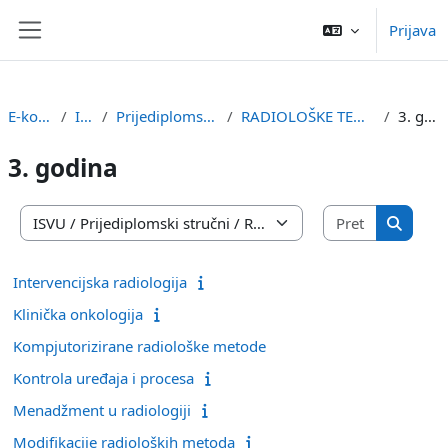
Preskoči na sadržaj
Prijava
Bočni panel
E-kolegiji
ISVU
Prijediplomski stručni
RADIOLOŠKE TEHNOLOGIJE
3. godina
3. godina
Pretraži e
Popis e-kolegija
Pretraži
Intervencijska radiologija
Klinička onkologija
Kompjutorizirane radiološke metode
Kontrola uređaja i procesa
Menadžment u radiologiji
Modifikacije radioloških metoda