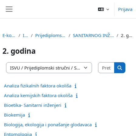
Preskoči na sadržaj
Prijava
Bočni panel
E-kolegiji
ISVU
Prijediplomski stručni
SANITARNOG INŽENJERSTVA
2. godina
2. godina
Pretraži e
Popis e-kolegija
Pretraži
Analiza fizikalnih faktora okoliša
Analiza kemijskih faktora okoliša
Bioetika- Sanitarni inženjeri
Biokemija
Biologija, ekologija i ponašanje glodavaca
Entomologija