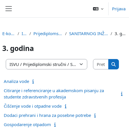
Preskoči na sadržaj
Prijava
Bočni panel
E-kolegiji
ISVU
Prijediplomski stručni
SANITARNOG INŽENJERSTVA
3. godina
3. godina
Pretraži e
Popis e-kolegija
Pretraži
Analiza vode
Citiranje i referenciranje u akademskom pisanju za
studente zdravstvenih profesija
Čišćenje vode i otpadne vode
Dodaci prehrani i hrana za posebne potrebe
Gospodarenje otpadom