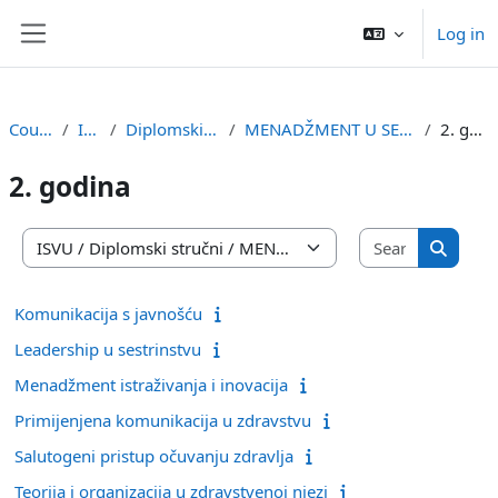
Skip to main content
Log in
Side panel
Courses
ISVU
Diplomski stručni
MENADŽMENT U SESTRINSTVU
2. godina
2. godina
Search co
Course categories
Search 
Komunikacija s javnošću
Leadership u sestrinstvu
Menadžment istraživanja i inovacija
Primijenjena komunikacija u zdravstvu
Salutogeni pristup očuvanju zdravlja
Teorija i organizacija u zdravstvenoj njezi