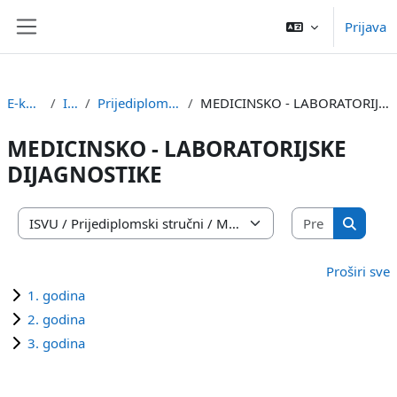
Preskoči na sadržaj
Prijava
Bočni panel
E-kolegiji
ISVU
Prijediplomski stručni
MEDICINSKO - LABORATORIJSKE DIJAGNOSTIKE
MEDICINSKO - LABORATORIJSKE
DIJAGNOSTIKE
Pretraži e
Popis e-kolegija
Pretraži
Proširi sve
1. godina
2. godina
3. godina