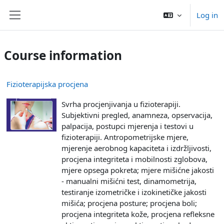
Skip to main content
Log in
Side panel
Course information
Fizioterapijska procjena
Svrha procjenjivanja u fizioterapiji.
Subjektivni pregled, anamneza, opservacija,
palpacija, postupci mjerenja i testovi u
fizioterapiji. Antropometrijske mjere,
mjerenje aerobnog kapaciteta i izdržljivosti,
procjena integriteta i mobilnosti zglobova,
mjere opsega pokreta; mjere mišićne jakosti
- manualni mišićni test, dinamometrija,
testiranje izometričke i izokinetičke jakosti
mišića; procjena posture; procjena boli;
procjena integriteta kože, procjena refleksne