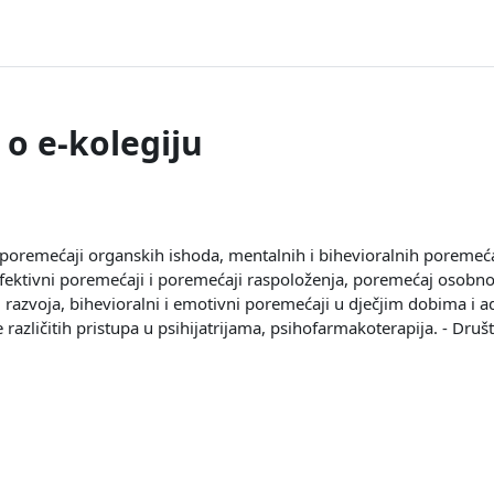
 o e-kolegiju
i poremećaji organskih ishoda, mentalnih i bihevioralnih poremeća
 afektivni poremećaji i poremećaji raspoloženja, poremećaj osobno
razvoja, bihevioralni i emotivni poremećaji u dječjim dobima i adol
 različitih pristupa u psihijatrijama, psihofarmakoterapija. - Dru