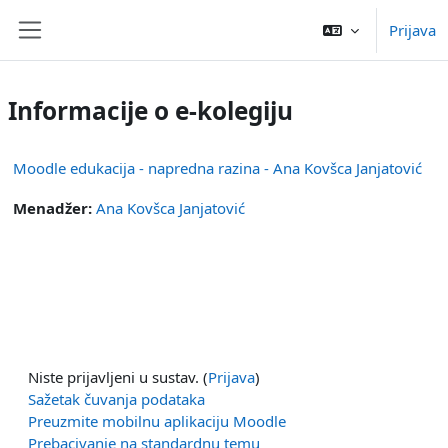
Preskoči na sadržaj
Prijava
Bočni panel
Informacije o e-kolegiju
Moodle edukacija - napredna razina - Ana Kovšca Janjatović
Menadžer:
Ana Kovšca Janjatović
Niste prijavljeni u sustav. (
Prijava
)
Sažetak čuvanja podataka
Preuzmite mobilnu aplikaciju Moodle
Prebacivanje na standardnu temu