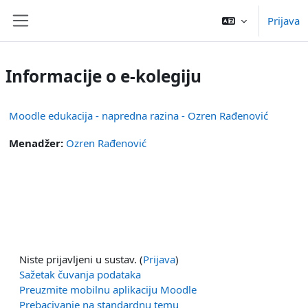
Preskoči na sadržaj
Prijava
Bočni panel
Informacije o e-kolegiju
Moodle edukacija - napredna razina - Ozren Rađenović
Menadžer:
Ozren Rađenović
Niste prijavljeni u sustav. (
Prijava
)
Sažetak čuvanja podataka
Preuzmite mobilnu aplikaciju Moodle
Prebacivanje na standardnu temu