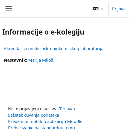
Preskoči na sadržaj
Prijava
Bočni panel
Informacije o e-kolegiju
Akreditacija medicinsko-biokemijskog laboratorija
Nastavnik:
Marija Miloš
Niste prijavljeni u sustav. (
Prijava
)
Sažetak čuvanja podataka
Preuzmite mobilnu aplikaciju Moodle
Prebacivanje na standardnu temu