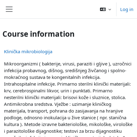
Skip to main content
Log in
Side panel
Course information
Klinička mikrobiologija
Mikroorganizmi ( bakterije, virusi, paraziti i gljive ), uzročnici
infekcija probavnog, dišnog, središnjeg živčanog i spolno-
mokraćnog sustava te kongenitalnih infekcija.
Intrahospitalne infekcije. Primarno sterilni klinički materijali:
krv, cerebrospinalni likvor, urin i punktati. Primarno
nesterilni klinički materijali: brisovi kože i sluznice, stolica.
Antimikrobna sredstva. Vježbe : uzimanje kliničkog
materijala, transport, pohrana do zasijavanja na hranjive
podloge, odnosno inokulacija u žive stanice ( npr. stanična
kultura ). Metode izravne bakteriološke, mikološke, virološke
i parazitološke dijagnostike; testovi za brzu dijagnostiku