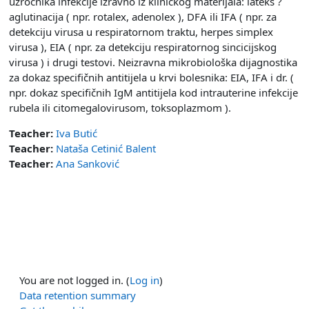
uzročnika infekcije izravno iz kliničkog materijala: lateks ?
aglutinacija ( npr. rotalex, adenolex ), DFA ili IFA ( npr. za
detekciju virusa u respiratornom traktu, herpes simplex
virusa ), EIA ( npr. za detekciju respiratornog sincicijskog
virusa ) i drugi testovi. Neizravna mikrobiološka dijagnostika
za dokaz specifičnih antitijela u krvi bolesnika: EIA, IFA i dr. (
npr. dokaz specifičnih IgM antitijela kod intrauterine infekcije
rubela ili citomegalovirusom, toksoplazmom ).
Teacher:
Iva Butić
Teacher:
Nataša Cetinić Balent
Teacher:
Ana Sanković
You are not logged in. (
Log in
)
Data retention summary