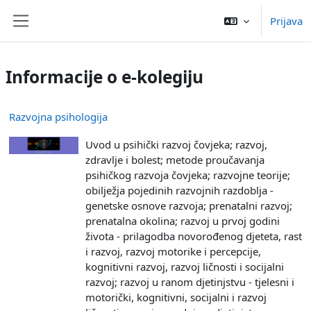
Preskoči na sadržaj
Prijava
Bočni panel
Informacije o e-kolegiju
Razvojna psihologija
Uvod u psihički razvoj čovjeka; razvoj,
zdravlje i bolest; metode proučavanja
psihičkog razvoja čovjeka; razvojne teorije;
obilježja pojedinih razvojnih razdoblja -
genetske osnove razvoja; prenatalni razvoj;
prenatalna okolina; razvoj u prvoj godini
života - prilagodba novorođenog djeteta, rast
i razvoj, razvoj motorike i percepcije,
kognitivni razvoj, razvoj ličnosti i socijalni
razvoj; razvoj u ranom djetinjstvu - tjelesni i
motorički, kognitivni, socijalni i razvoj